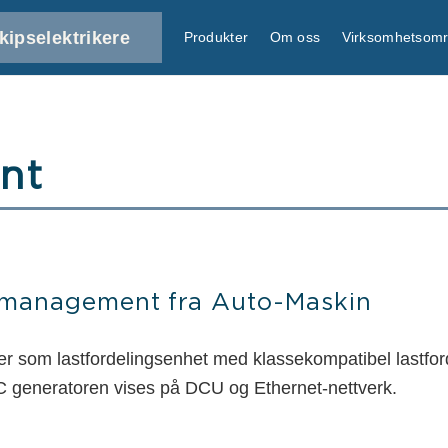
kipselektrikere
Produkter
Om oss
Virksomhetsom
nt
r management fra Auto-Maskin
som lastfordelingsenhet med klassekompatibel lastfor
AC generatoren vises på DCU og Ethernet-nettverk.