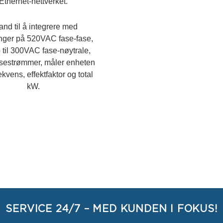
Ethernet-nettverket.
tand til å integrere med
nger på 520VAC fase-fase,
 til 300VAC fase-nøytrale,
asestrømmer, måler enheten
ekvens, effektfaktor og total
kW.
SERVICE 24/7 – MED KUNDEN I FOKUS!