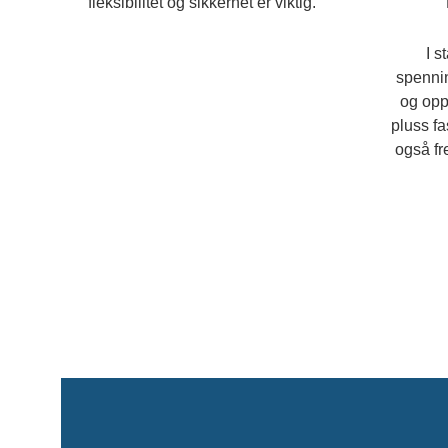
fleksibilitet og sikkerhet er viktig.
I s
spenni
og opp
pluss f
også fr