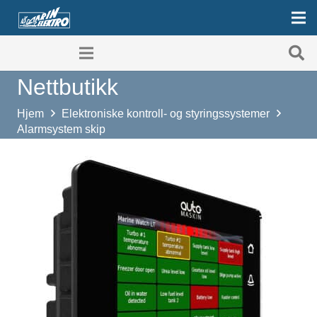
Nettbutikk
Hjem
Elektroniske kontroll- og styringssystemer
Alarmsystem skip