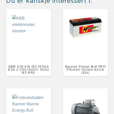
Du er kanskje interessert i:
ABB 0,18 kW IE2-M3AA
Banner Power Bull PRO
63A 2 230/400V 50Hz
P10040 100AH 820A
B3 IP55
(EN)