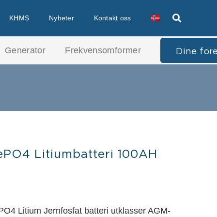
KHMS
Nyheter
Kontakt oss
Generator
Frekvensomformer
Dine for
ePO4 Litiumbatteri 100AH
4 Litium Jernfosfat batteri utklasser AGM-