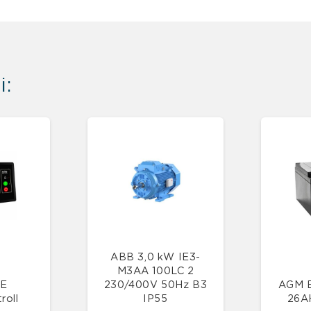
i:
ABB 3,0 kW IE3-
M3AA 100LC 2
0E
230/400V 50Hz B3
AGM B
roll
IP55
26A