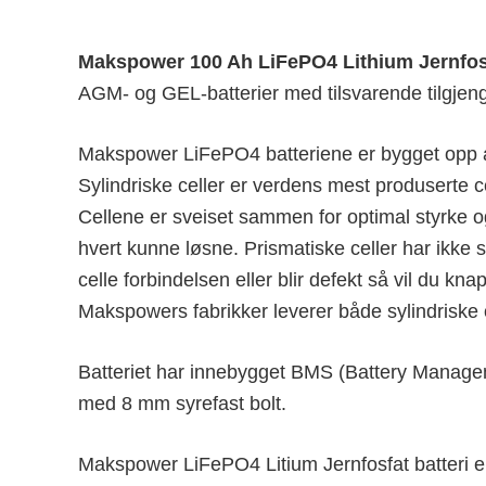
Makspower 100 Ah LiFePO4 Lithium Jernfosfat
AGM- og GEL-batterier med tilsvarende tilgjeng
Makspower LiFePO4 batteriene er bygget opp av
Sylindriske celler er verdens mest produserte 
Cellene er sveiset sammen for optimal styrke og
hvert kunne løsne. Prismatiske celler har ikke
celle forbindelsen eller blir defekt så vil du kn
Makspowers fabrikker leverer både sylindriske 
Batteriet har innebygget BMS (Battery Manageme
med 8 mm syrefast bolt.
Makspower LiFePO4 Litium Jernfosfat batteri er 