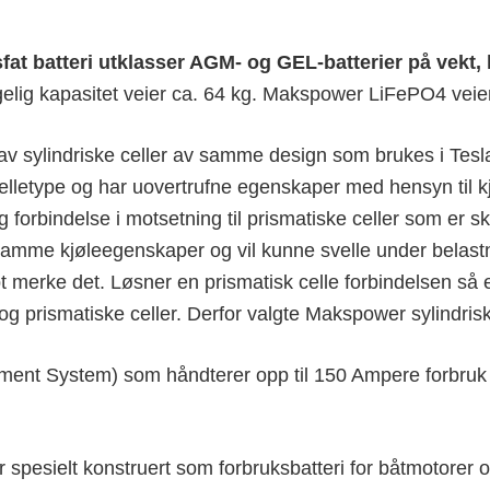
 batteri utklasser AGM- og GEL-batterier på vekt, k
elig kapasitet veier ca. 64 kg. Makspower LiFePO4 veier
 sylindriske celler av samme design som brukes i Tesla 
celletype og har uovertrufne egenskaper med hensyn til k
 forbindelse i motsetning til prismatiske celler som er 
 samme kjøleegenskaper og vil kunne svelle under belastn
apt merke det. Løsner en prismatisk celle forbindelsen så er
og prismatiske celler. Derfor valgte Makspower sylindris
nt System) som håndterer opp til 150 Ampere forbruk og 
spesielt konstruert som forbruksbatteri for båtmotorer og