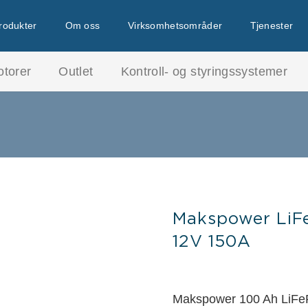
rodukter
Om oss
Virksomhetsområder
Tjenester
otorer
Outlet
Kontroll- og styringssystemer
Makspower LiF
12V 150A
Makspower 100 Ah LiFePO