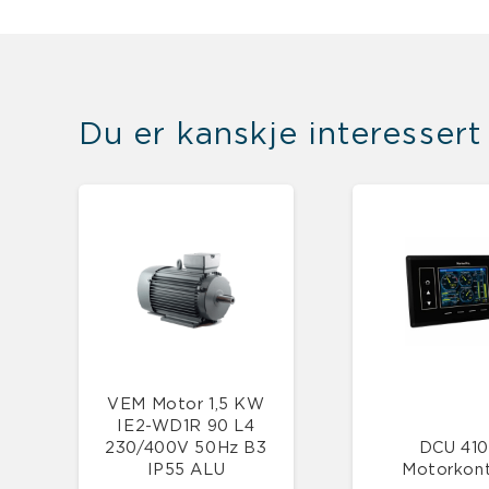
Du er kanskje interessert 
VEM Motor 1,5 KW
IE2-WD1R 90 L4
230/400V 50Hz B3
DCU 41
IP55 ALU
Motorkont