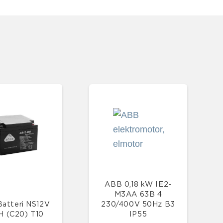
ABB 0,18 kW IE2-
M3AA 63B 4
atteri NS12V
230/400V 50Hz B3
H (C20) T10
IP55