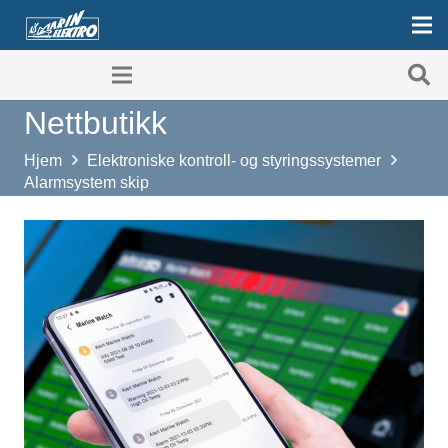
Nettbutikk
Hjem
Elektroniske kontroll- og styringssystemer
Alarmsystem skip