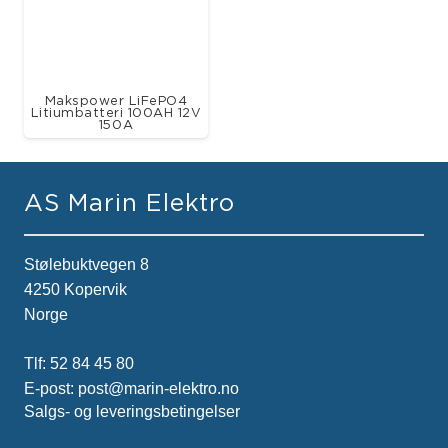
Makspower LiFePO4
Litiumbatteri 100AH 12V
150A
AS Marin Elektro
Stølebuktvegen 8
4250 Kopervik
Norge
Tlf:
52 84 45 80
E-post:
post@marin-elektro.no
Salgs- og leveringsbetingelser