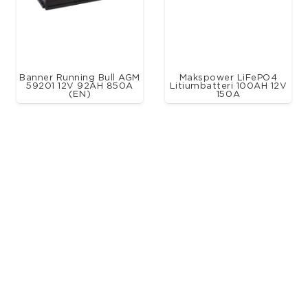
Banner Running Bull AGM
Makspower LiFePO4
59201 12V 92AH 850A
Litiumbatteri 100AH 12V
(EN)
150A